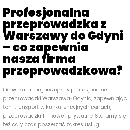
Profesjonalna
przeprowadzka z
Warszawy do Gdyni
– co zapewnia
nasza firma
przeprowadzkowa?
Od wielu lat organizujemy profesjonalne
przeprowadzki Warszawa-Gdynia, zapewniając
tani transport w konkurencyjnych cenach,
przeprowadzki firmowe i prywatne. Staramy się
też cały czas poszerzać zakres usług