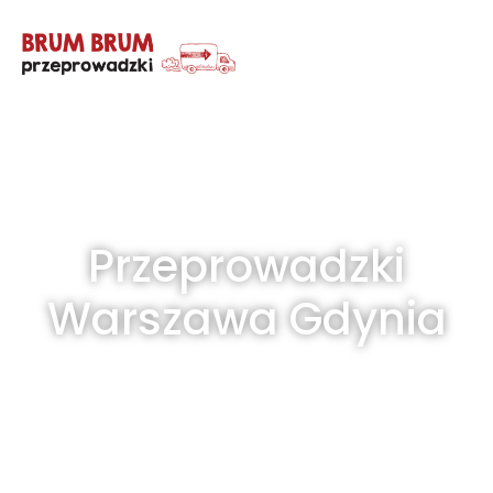
Przeprowadzki
Warszawa Gdynia
usługi transportu mienia dla firm
i osób prywatnych
Życie w Warszawie z pewnością ma swoje