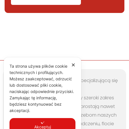
✕
Ta strona używa plików cookie
technicznych i profilujących.
Możesz zaakceptować, odrzucić
Jesteśmy profesjonalną firmą specjalizującą się
lub dostosować pliki cookie,
w kompleksowych usługach
naciskając odpowiednie przyciski.
przeprowadzkowych. Oferujemy szeroki zakres
Zamykając tę informację,
będziesz kontynuować bez
specjalistycznych usług, które sprostają nawet
akceptacji.
najbardziej wymagającym potrzebom naszych
klientów. Dzięki naszemu doświadczeniu, flocie
Akceptuj